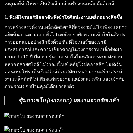
เหตุผลที่ทำให้เราเป็นตัวเลือกสำหรับงานเหล็กดัดอิตาลี
1. ทีมดีไซเนอร์มืออาชีพที่เข้าใจศิลปะงานเหล็กอย่างลึกซึ้ง
การสร้างสรรค์งานเหล็กดัดอิตาลีที่สวยงามไม่ใช่เพียงแค่การ
ผลิตชิ้นงานตามแบบทั่วไป แต่ต้องอาศัยความเข้าใจในศิลปะ
การออกแบบอย่างลึกซึ้งด้วย ทีมดีไซเนอร์ของเรามี
ประสบการณ์และความเชี่ยวชาญในวงการงานเหล็กดัดมา
นานกว่า 10 ปี มีความรู้ความเข้าใจในหลักการตกแต่งบ้าน
หลากหลายสไตล์ ไม่ว่าจะเป็นสไตล์ยุโรปคลาสสิก โมเดิร์น
คอนเทมโพรารี หรือสไตล์ร่วมสมัย เราสามารถสร้างสรรค์
งานเหล็กดัดที่ไม่เพียงแต่สวยงาม แต่ยังกลมกลืน และเข้ากับ
ภาพรวมของบ้านคุณได้อย่างลงตัว
ซุ้มกาเซโบ (Gazebo)
ผลงานจากรัดเกล้า