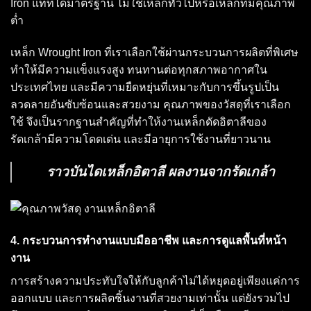
Iron แท้ที่ได้มาตรฐาน ไม่ใช่เหล็กทั่วไปหรือเหล็กที่มีคุณภาพ
ต่ำ
เหล็ก Wrought Iron ที่เราเลือกใช้ผ่านกระบวนการผลิตที่พิเศษ
ทำให้มีความแข็งแรงสูง ทนทานต่อทุกสภาพอากาศใน
ประเทศไทย และมีความยืดหยุ่นที่เหมาะกับการขึ้นรูปเป็น
ลวดลายอันซับซ้อนและสวยงาม คุณภาพของวัสดุที่เราเลือก
ใช้ จึงเป็นรากฐานสำคัญที่ทำให้งานเหล็กดัดอิตาลีของ
รัดเกล้ามีความโดดเด่น และมีอายุการใช้งานที่ยาวนาน
ราวบันไดเหล็กอิตาลี
ผลงานจากรัดเกล้า
4. กระบวนการทำงานแบบมืออาชีพ และการดูแลพื้นที่หน้า
งาน
การสร้างความประทับใจให้กับลูกค้าไม่ได้หยุดอยู่เพียงแค่การ
ออกแบบ และการผลิตชิ้นงานที่สวยงามเท่านั้น แต่ยังรวมไป